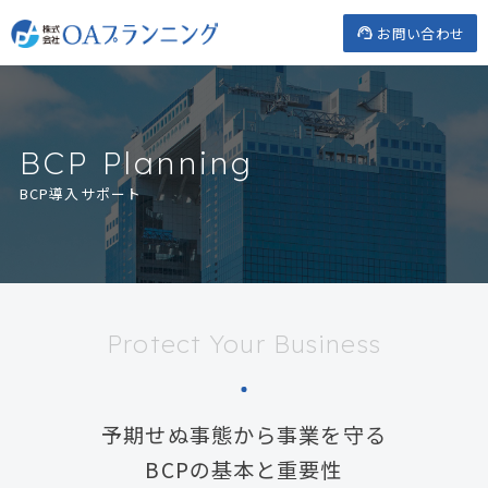
Skip
お問い合わせ
to
content
BCP Planning
BCP導入サポート
Protect Your Business
予期せぬ事態から事業を守る
BCPの基本と重要性