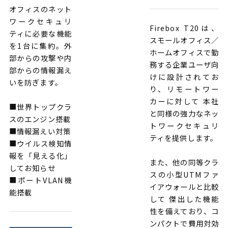
オフィスのネット
ワークセキュリ
Firebox T20は、
ティに必要な機能
スモールオフィス／
を1台に集約。外
ホームオフィスで勤
部からの攻撃や内
務する企業ユーザ向
部からの情報漏え
けに設計されてお
いを防ぎます。
り、リモートワー
カーに対して 本社
■世界トップクラ
と同様の強力なネッ
スのエンジン搭載
トワークセキュリ
■情報漏えい対策
ティを提供します。
■ウイルス検知情
報を「見える化」
また、他の同等クラ
してお知らせ
スの小型UTMファ
■ポートVLAN機
イアウォールと比較
能搭載
して 傑出した機能
性を備えており、コ
ンパクトで費用対効