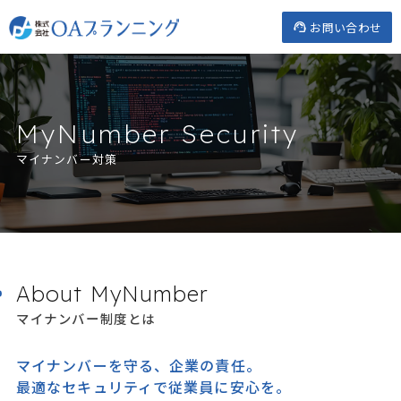
Skip
お問い合わせ
to
content
MyNumber Security
マイナンバー対策
About MyNumber
マイナンバー制度とは
マイナンバーを守る、企業の責任。
最適なセキュリティで従業員に安心を。