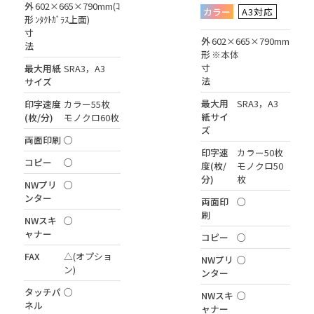
外
602×665×790mm(ｺ
カラー
A3対応
形
ﾝﾀｸﾄｶﾞﾗｽ上面)
寸
外
602×665×790mm
法
形
※本体
寸
最大用紙
SRA3，A3
法
サイズ
最大用
SRA3，A3
印字速度
カラー55枚
紙サイ
(枚/分)
モノクロ60枚
ズ
両面印刷
○
印字速
カラー50枚
コピー
○
度(枚/
モノクロ50
分)
枚
NWプリ
○
ンター
両面印
○
刷
NWスキ
○
ャナー
コピー
○
FAX
△(オプショ
NWプリ
○
ン)
ンター
タッチパ
○
NWスキ
○
ネル
ャナー