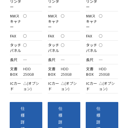
リンタ
リンタ
リンタ
ー
ー
ー
NWス
○
NWス
○
NWス
○
キャナ
キャナ
キャナ
ー
ー
ー
FAX
○
FAX
○
FAX
○
タッチ
○
タッチ
○
タッチ
○
パネル
パネル
パネル
長尺
─
長尺
─
長尺
─
文書
HDD
文書
HDD
文書
HDD
BOX
250GB
BOX
250GB
BOX
250GB
ICカー
△(オプシ
ICカー
△(オプシ
ICカー
△(オプシ
ド
ョン)
ド
ョン)
ド
ョン)
仕
仕
仕
様
様
様
詳
詳
詳