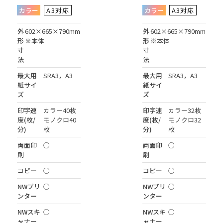
カラー
A3対応
カラー
A3対応
外
602×665×790mm
外
602×665×790mm
形
※本体
形
※本体
寸
寸
法
法
最大用
SRA3，A3
最大用
SRA3，A3
紙サイ
紙サイ
ズ
ズ
印字速
カラー40枚
印字速
カラー32枚
度(枚/
モノクロ40
度(枚/
モノクロ32
分)
枚
分)
枚
両面印
○
両面印
○
刷
刷
コピー
○
コピー
○
NWプリ
○
NWプリ
○
ンター
ンター
NWスキ
○
NWスキ
○
ャナー
ャナー