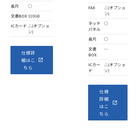
長尺
○
FAX
△(オプショ
ン)
文書BOX
320GB
タッチ
○
ICカード
△(オプショ
パネル
ン)
長尺
○
文書
─
仕様詳
BOX
細はこ
ICカー
△(オプショ
ちら
ド
ン)
仕様
詳細
はこ
ちら