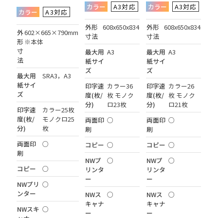
カラー
A3対応
カラー
A3対応
カラー
A3対応
外形
608x650x834
外形
608x650x834
外
602×665×790mm
寸法
寸法
形
※本体
寸
最大用
A3
最大用
A3
法
紙サイ
紙サイ
ズ
ズ
最大用
SRA3，A3
紙サイ
印字速
カラー36
印字速
カラー26
ズ
度(枚/
枚 モノク
度(枚/
枚 モノク
分)
ロ23枚
分)
ロ21枚
印字速
カラー25枚
度(枚/
モノクロ25
両面印
○
両面印
○
分)
枚
刷
刷
両面印
○
コピー
○
コピー
○
刷
NWプ
○
NWプ
○
コピー
○
リンタ
リンタ
ー
ー
NWプリ
○
ンター
NWス
○
NWス
○
キャナ
キャナ
NWスキ
○
ー
ー