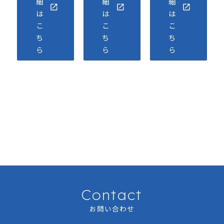
細
細
細
は
は
は
こ
こ
こ
ち
ち
ち
ら
ら
ら
Contact
お問い合わせ