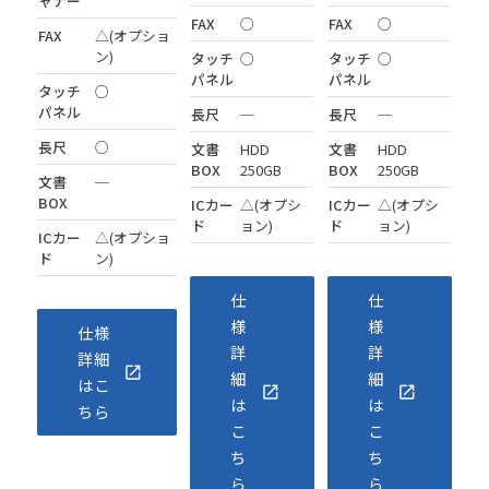
ャナー
FAX
○
FAX
○
FAX
△(オプショ
ン)
タッチ
○
タッチ
○
パネル
パネル
タッチ
○
パネル
長尺
─
長尺
─
長尺
○
文書
HDD
文書
HDD
BOX
250GB
BOX
250GB
文書
─
BOX
ICカー
△(オプシ
ICカー
△(オプシ
ド
ョン)
ド
ョン)
ICカー
△(オプショ
ド
ン)
仕
仕
様
様
仕様
詳
詳
詳細
細
細
はこ
は
は
ちら
こ
こ
ち
ち
ら
ら