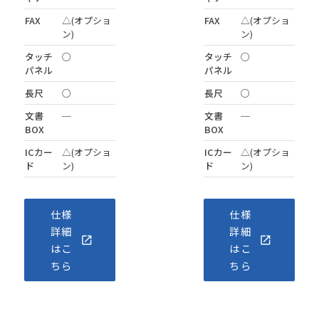
FAX
△(オプショ
FAX
△(オプショ
ン)
ン)
タッチ
○
タッチ
○
パネル
パネル
長尺
○
長尺
○
文書
─
文書
─
BOX
BOX
ICカー
△(オプショ
ICカー
△(オプショ
ド
ン)
ド
ン)
仕様
仕様
詳細
詳細
はこ
はこ
ちら
ちら