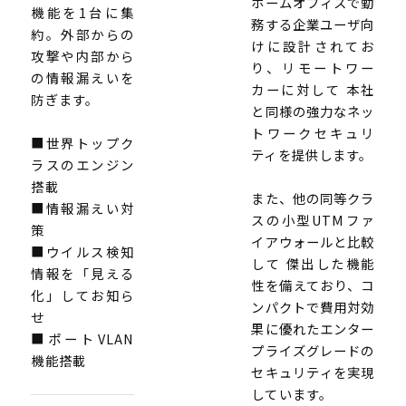
ホームオフィスで勤
機能を1台に集
務する企業ユーザ向
約。外部からの
けに設計されてお
攻撃や内部から
り、リモートワー
の情報漏えいを
カーに対して 本社
防ぎます。
と同様の強力なネッ
トワークセキュリ
■世界トップク
ティを提供します。
ラスのエンジン
搭載
また、他の同等クラ
■情報漏えい対
スの小型UTMファ
策
イアウォールと比較
■ウイルス検知
して 傑出した機能
情報を「見える
性を備えており、コ
化」してお知ら
ンパクトで費用対効
せ
果に優れたエンター
■ポートVLAN
プライズグレードの
機能搭載
セキュリティを実現
しています。