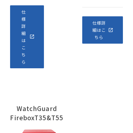
仕
様
仕様詳
詳
細はこ
細
ちら
は
こ
ち
ら
WatchGuard
FireboxT35&T55